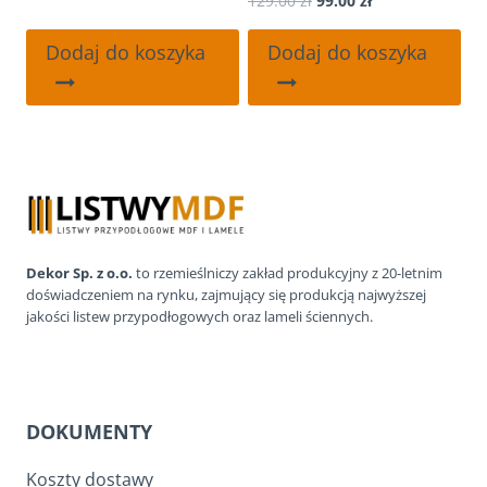
129.00
zł
99.00
zł
cena
cena
cena
cena
wynosiła:
wynosi:
wynosiła:
wynosi:
129.00 zł.
99.00 zł.
Dodaj do koszyka
Dodaj do koszyka
129.00 zł.
99.00 zł.
Dekor Sp. z o.o.
to rzemieślniczy zakład produkcyjny z 20-letnim
doświadczeniem na rynku, zajmujący się produkcją najwyższej
jakości listew przypodłogowych oraz lameli ściennych.
DOKUMENTY
Koszty dostawy