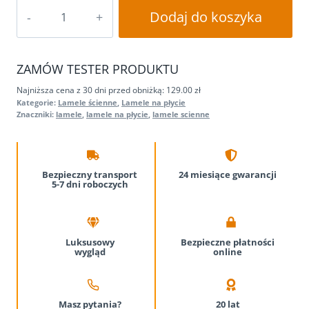
ilość
Dodaj do koszyka
Lamele
Ścienne
na
ZAMÓW TESTER PRODUKTU
Płycie
275x45cm
Najniższa cena z 30 dni przed obniżką: 129.00 zł
Kategorie:
Lamele ścienne
,
Lamele na płycie
Panele
Znaczniki:
lamele
,
lamele na płycie
,
lamele scienne
Dekoracyjne
ZŁOTE
Bezpieczny transport
24 miesiące
gwarancji
5-7 dni roboczych
Luksusowy
Bezpieczne płatności
wygląd
online
Masz pytania?
20 lat