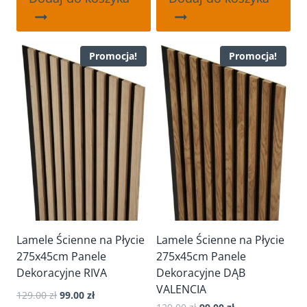
129.00 zł.
99.00 zł.
129.00 zł.
119.00 zł.
Promocja!
Promocja!
Lamele Ścienne na Płycie
Lamele Ścienne na Płycie
275x45cm Panele
275x45cm Panele
Dekoracyjne RIVA
Dekoracyjne DĄB
VALENCIA
Pierwotna
Aktualna
129.00
zł
99.00
zł
Pierwotna
Aktualna