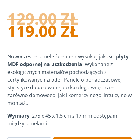
PIERW
129.00
ZŁ
CENA
AKTUA
119.00
ZŁ
WYNOSI
CENA
129.00 Z
WYNOSI
Nowoczesne lamele ścienne z wysokiej jakości
płyty
119.00 Z
MDF odpornej na uszkodzenia
. Wykonane z
ekologicznych materiałów pochodzących z
certyfikowanych źródeł. Panele o ponadczasowej
stylistyce dopasowanej do każdego wnętrza –
zarówno domowego, jak i komercyjnego. Intuicyjne w
montażu.
Wymiary
: 275 x 45 x 1,5 cm z 17 mm odstępami
między lamelami.