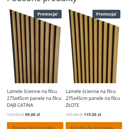
Promocja!
Promocja!
Lamele ścienne na filcu
Lamele ścienne na filcu
275x45cm panele na filcu
275x45cm panele na filcu
DĄB CATINA
ZŁOTE
Pierwotna
Aktualna
Pierwotna
Aktualna
129.00
zł
99.00
zł
129.00
zł
119.00
zł
cena
cena
cena
cena
wynosiła:
wynosi:
wynosiła:
wynosi:
Dodaj do koszyka
Dodaj do koszyka