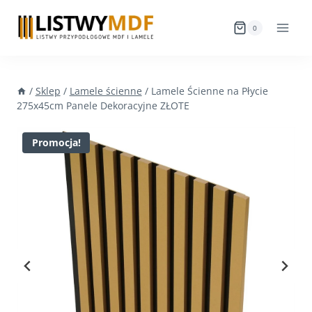
Przejdź
do
0
treści
/
Sklep
/
Lamele ścienne
/
Lamele Ścienne na Płycie
275x45cm Panele Dekoracyjne ZŁOTE
Promocja!