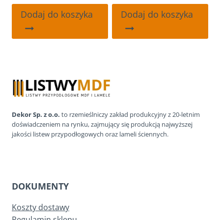
cena
cena
cena
cena
wynosiła:
wynosi:
wynosiła:
wynosi:
Dodaj do koszyka
Dodaj do koszyka
129.00 zł.
119.00 zł.
129.00 zł.
105.00 zł.
Dekor Sp. z o.o.
to rzemieślniczy zakład produkcyjny z 20-letnim
doświadczeniem na rynku, zajmujący się produkcją najwyższej
jakości listew przypodłogowych oraz lameli ściennych.
DOKUMENTY
Koszty dostawy
Regulamin sklepu