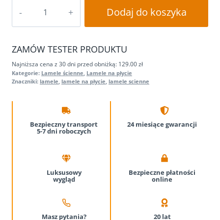
ilość
Dodaj do koszyka
Lamele
Ścienne
na
ZAMÓW TESTER PRODUKTU
Płycie
275x45cm
Najniższa cena z 30 dni przed obniżką: 129.00 zł
Kategorie:
Lamele ścienne
,
Lamele na płycie
Panele
Znaczniki:
lamele
,
lamele na płycie
,
lamele scienne
Dekoracyjne
DĄB
WOTAN
Bezpieczny transport
24 miesiące
gwarancji
5-7 dni roboczych
Luksusowy
Bezpieczne płatności
wygląd
online
Masz pytania?
20 lat