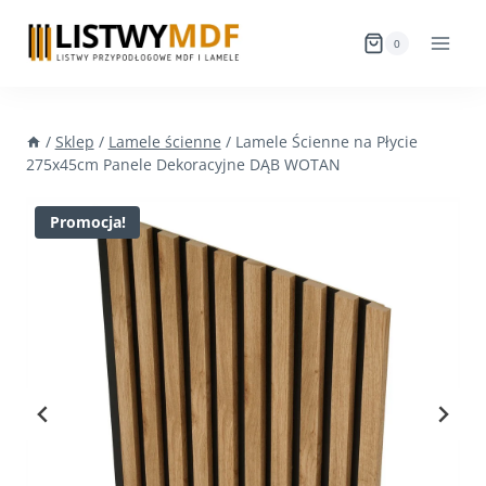
Przejdź
do
0
treści
/
Sklep
/
Lamele ścienne
/
Lamele Ścienne na Płycie
275x45cm Panele Dekoracyjne DĄB WOTAN
Promocja!