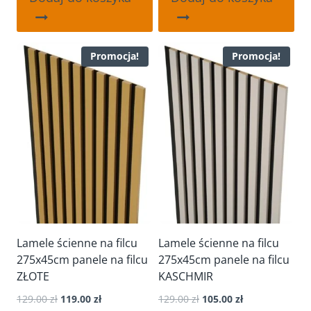
129.00 zł.
99.00 zł.
129.00 zł.
109.00 zł.
Promocja!
Promocja!
Lamele ścienne na filcu
Lamele ścienne na filcu
275x45cm panele na filcu
275x45cm panele na filcu
ZŁOTE
KASCHMIR
Pierwotna
Aktualna
Pierwotna
Aktualna
129.00
zł
119.00
zł
129.00
zł
105.00
zł