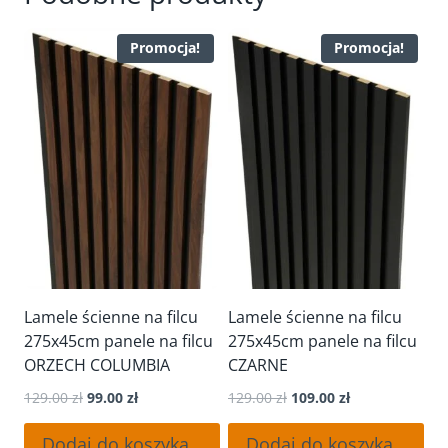
Promocja!
Promocja!
Lamele ścienne na filcu
Lamele ścienne na filcu
275x45cm panele na filcu
275x45cm panele na filcu
ORZECH COLUMBIA
CZARNE
Pierwotna
Aktualna
Pierwotna
Aktualna
129.00
zł
99.00
zł
129.00
zł
109.00
zł
cena
cena
cena
cena
wynosiła:
wynosi:
wynosiła:
wynosi:
Dodaj do koszyka
Dodaj do koszyka