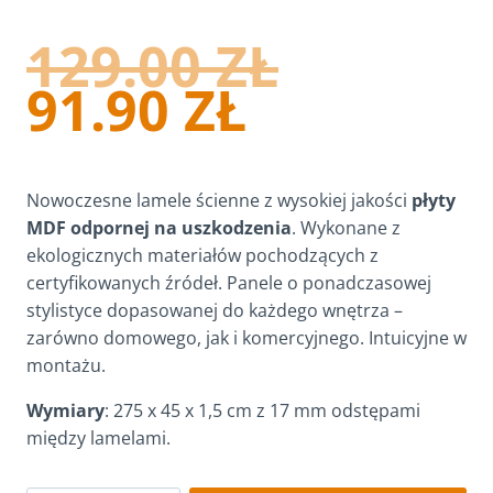
PIERW
129.00
ZŁ
AKTUAL
CENA
91.90
ZŁ
CENA
WYNOSI
WYNOSI:
129.00 Z
Nowoczesne lamele ścienne z wysokiej jakości
płyty
91.90 ZŁ.
MDF odpornej na uszkodzenia
. Wykonane z
ekologicznych materiałów pochodzących z
certyfikowanych źródeł. Panele o ponadczasowej
stylistyce dopasowanej do każdego wnętrza –
zarówno domowego, jak i komercyjnego. Intuicyjne w
montażu.
Wymiary
: 275 x 45 x 1,5 cm z 17 mm odstępami
między lamelami.