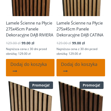
Lamele Ścienne na Płycie
Lamele Ścienne na Płycie
275x45cm Panele
275x45cm Panele
Dekoracyjne DĄB RIVIERA
Dekoracyjne DĄB CATINA
Pierwotna
Aktualna
Pierwotna
Aktualna
129.00
zł
99.00
zł
129.00
zł
99.00
zł
cena
cena
cena
cena
Najniższa cena z 30 dni przed
Najniższa cena z 30 dni przed
wynosiła:
wynosi:
wynosiła:
wynosi:
obniżką: 129.00 zł
obniżką: 129.00 zł
129.00 zł.
99.00 zł.
129.00 zł.
99.00 zł.
Dodaj do koszyka
Dodaj do koszyka
Promocja!
Promocja!