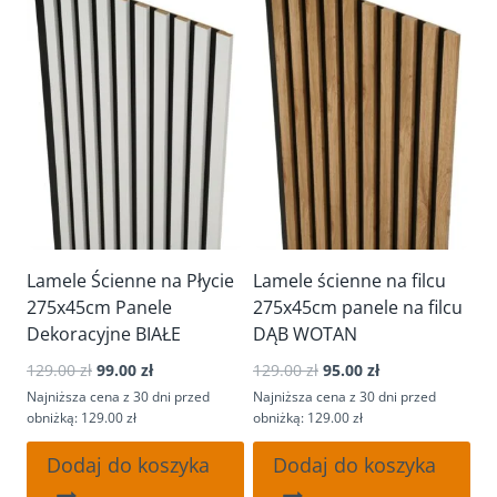
Lamele Ścienne na Płycie
Lamele ścienne na filcu
275x45cm Panele
275x45cm panele na filcu
Dekoracyjne BIAŁE
DĄB WOTAN
Pierwotna
Aktualna
Pierwotna
Aktualna
129.00
zł
99.00
zł
129.00
zł
95.00
zł
cena
cena
cena
cena
Najniższa cena z 30 dni przed
Najniższa cena z 30 dni przed
wynosiła:
wynosi:
wynosiła:
wynosi:
obniżką: 129.00 zł
obniżką: 129.00 zł
129.00 zł.
99.00 zł.
129.00 zł.
95.00 zł.
Dodaj do koszyka
Dodaj do koszyka