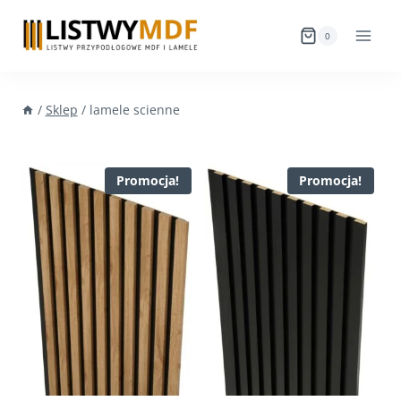
Przejdź
do
0
treści
/
Sklep
/
lamele scienne
Promocja!
Promocja!