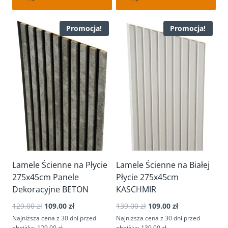
Promocja!
Promocja!
Lamele Ścienne na Płycie
Lamele Ścienne na Białej
275x45cm Panele
Płycie 275x45cm
Dekoracyjne BETON
KASCHMIR
Pierwotna
Aktualna
Pierwotna
Aktualna
129.00
zł
109.00
zł
139.00
zł
109.00
zł
cena
cena
cena
cena
Najniższa cena z 30 dni przed
Najniższa cena z 30 dni przed
wynosiła:
wynosi:
wynosiła:
wynosi:
obniżką: 129.00 zł
obniżką: 139.00 zł