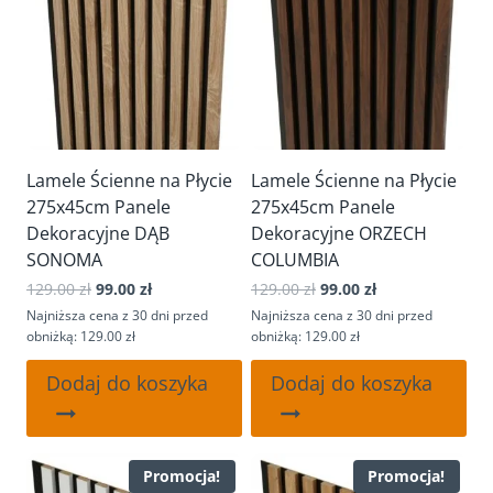
Lamele Ścienne na Płycie
Lamele Ścienne na Płycie
275x45cm Panele
275x45cm Panele
Dekoracyjne DĄB
Dekoracyjne ORZECH
SONOMA
COLUMBIA
Pierwotna
Aktualna
Pierwotna
Aktualna
129.00
zł
99.00
zł
129.00
zł
99.00
zł
cena
cena
cena
cena
Najniższa cena z 30 dni przed
Najniższa cena z 30 dni przed
wynosiła:
wynosi:
wynosiła:
wynosi:
obniżką: 129.00 zł
obniżką: 129.00 zł
129.00 zł.
99.00 zł.
129.00 zł.
99.00 zł.
Dodaj do koszyka
Dodaj do koszyka
Promocja!
Promocja!