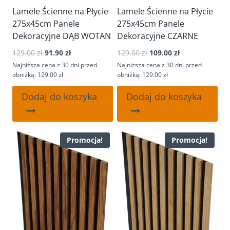
Lamele Ścienne na Płycie
Lamele Ścienne na Płycie
275x45cm Panele
275x45cm Panele
Dekoracyjne DĄB WOTAN
Dekoracyjne CZARNE
Pierwotna
Aktualna
Pierwotna
Aktualna
129.00
zł
91.90
zł
129.00
zł
109.00
zł
cena
cena
cena
cena
Najniższa cena z 30 dni przed
Najniższa cena z 30 dni przed
wynosiła:
wynosi:
wynosiła:
wynosi:
obniżką: 129.00 zł
obniżką: 129.00 zł
129.00 zł.
91.90 zł.
129.00 zł.
109.00 zł.
Dodaj do koszyka
Dodaj do koszyka
Promocja!
Promocja!