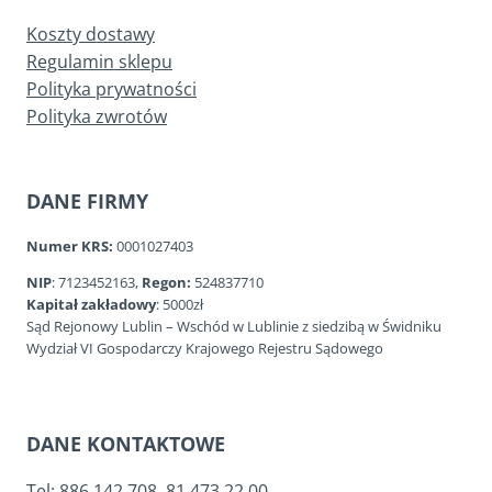
Koszty dostawy
Regulamin sklepu
Polityka prywatności
Polityka zwrotów
DANE FIRMY
Numer KRS:
0001027403
NIP
: 7123452163,
Regon:
524837710
Kapitał zakładowy
: 5000zł
Sąd Rejonowy Lublin – Wschód w Lublinie z siedzibą w Świdniku
Wydział VI Gospodarczy Krajowego Rejestru Sądowego
DANE KONTAKTOWE
Tel: 886 142 708, 81 473 22 00