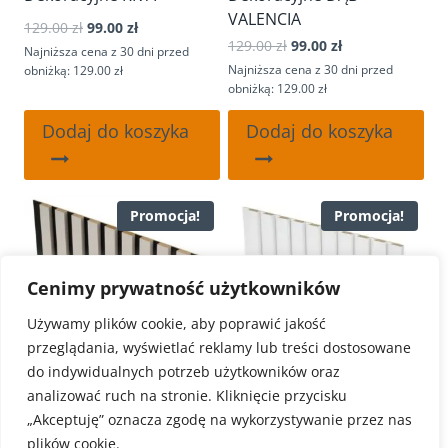
VALENCIA
Pierwotna
Aktualna
129.00
zł
99.00
zł
Pierwotna
Aktualna
129.00
zł
99.00
zł
cena
cena
Najniższa cena z 30 dni przed
cena
cena
wynosiła:
wynosi:
Najniższa cena z 30 dni przed
obniżką: 129.00 zł
wynosiła:
wynosi:
129.00 zł.
99.00 zł.
obniżką: 129.00 zł
129.00 zł.
99.00 zł.
Dodaj do koszyka
Dodaj do koszyka
Promocja!
Promocja!
Cenimy prywatność użytkowników
Używamy plików cookie, aby poprawić jakość
przeglądania, wyświetlać reklamy lub treści dostosowane
do indywidualnych potrzeb użytkowników oraz
analizować ruch na stronie. Kliknięcie przycisku
„Akceptuję” oznacza zgodę na wykorzystywanie przez nas
plików cookie.