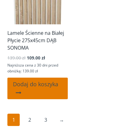
Lamele Ścienne na Białej
Płycie 275x45cm DĄB
SONOMA
Pierwotna
Aktualna
139.00
zł
109.00
zł
cena
cena
Najniższa cena z 30 dni przed
wynosiła:
wynosi:
obniżką: 139.00 zł
139.00 zł.
109.00 zł.
Dodaj do koszyka
1
2
3
→