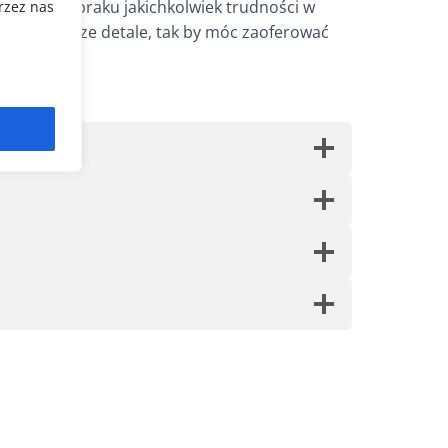
datności, braku jakichkolwiek trudności w
rzez nas
jistotniejsze detale, tak by móc zaoferować