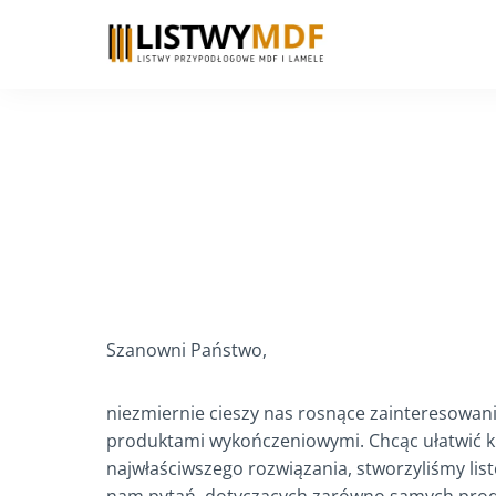
Przejdź
do
treści
Szanowni Państwo,
niezmiernie cieszy nas rosnące zainteresowan
produktami wykończeniowymi. Chcąc ułatwić 
najwłaściwszego rozwiązania, stworzyliśmy lis