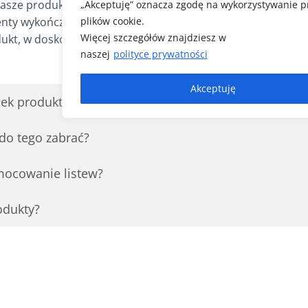
sze produkty charakteryzują się wieloletnią gwarancją przy
„Akceptuję” oznacza zgodę na wykorzystywanie p
nty wykończeniowe zostały zaprojektowane z dbałością o na
plików cookie.
Więcej szczegółów znajdziesz w
, w doskonałej cenie i najwyższej jakości.
naszej
polityce prywatności
Akceptuję
yłek produktów?
 do tego zabrać?
mocowanie listew?
odukty?