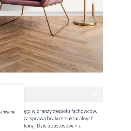
łu najlepszego w branży zespołu fachowców,
tosowane
pierwowzór za sprawą braku strukturalnych
naturalną okleiną. Dzięki zastosowaniu