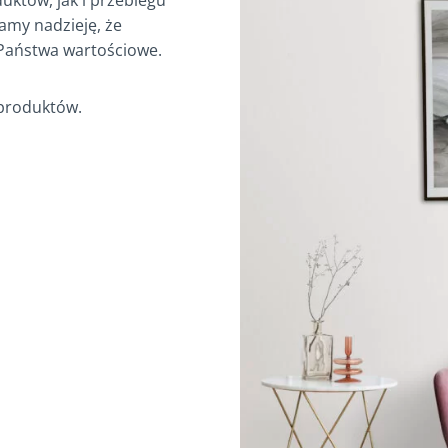
któw, jak i przebiegu
Mamy nadzieję, że
 Państwa wartościowe.
 produktów.