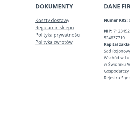
DOKUMENTY
DANE FI
Koszty dostawy
Numer KRS:
Regulamin sklepu
NIP
: 712345
Polityka prywatności
524837710
Polityka zwrotów
Kapitał zakł
Sąd Rejonowy
Wschód w Lub
w Świdniku W
Gospodarczy
Rejestru Są