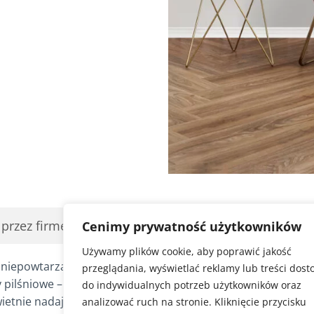
h przez firmę listew przypodłogowych MDF?
Cenimy prywatność użytkowników
Używamy plików cookie, aby poprawić jakość
w niepowtarzalną całość doświadczenie i innowacyjne pomys
przeglądania, wyświetlać reklamy lub treści dos
 pilśniowe – substytut naturalnego drewna, prześcigający 
do indywidualnych potrzeb użytkowników oraz
etnie nadaje się do lakierowania, czy oklejania sztuczną i 
analizować ruch na stronie. Kliknięcie przycisku