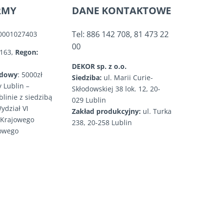
RMY
DANE KONTAKTOWE
Tel: 886 142 708, 81 473 22
0001027403
00
2163,
Regon:
DEKOR sp. z o.o.
adowy
: 5000zł
Siedziba:
ul. Marii Curie-
 Lublin –
Skłodowskiej 38 lok. 12, 20-
linie z siedzibą
029 Lublin
ydział VI
Zakład produkcyjny:
ul. Turka
 Krajowego
238, 20-258 Lublin
dowego