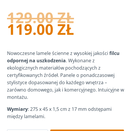
PIERW
129.00
ZŁ
CENA
AKTUA
119.00
ZŁ
WYNOSI
CENA
129.00 Z
WYNOSI
Nowoczesne lamele ścienne z wysokiej jakości
filcu
119.00 Z
odpornej na uszkodzenia
. Wykonane z
ekologicznych materiałów pochodzących z
certyfikowanych źródeł. Panele o ponadczasowej
stylistyce dopasowanej do każdego wnętrza –
zarówno domowego, jak i komercyjnego. Intuicyjne w
montażu.
Wymiary
: 275 x 45 x 1,5 cm z 17 mm odstępami
między lamelami.