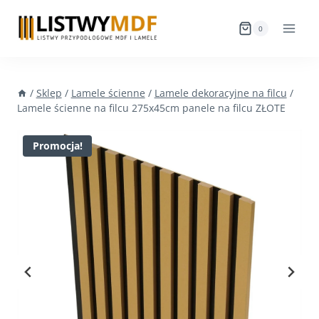
Przejdź
do
0
treści
/
Sklep
/
Lamele ścienne
/
Lamele dekoracyjne na filcu
/
Lamele ścienne na filcu 275x45cm panele na filcu ZŁOTE
Promocja!