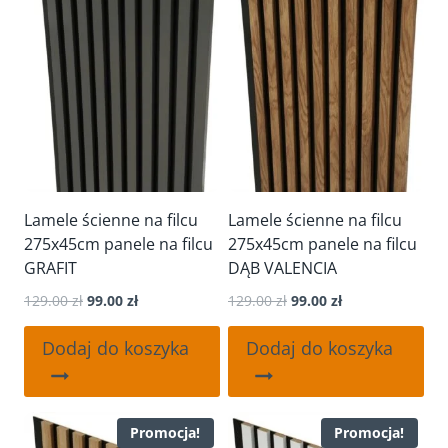
Lamele ścienne na filcu
Lamele ścienne na filcu
275x45cm panele na filcu
275x45cm panele na filcu
GRAFIT
DĄB VALENCIA
Pierwotna
Aktualna
Pierwotna
Aktualna
129.00
zł
99.00
zł
129.00
zł
99.00
zł
cena
cena
cena
cena
wynosiła:
wynosi:
wynosiła:
wynosi:
Dodaj do koszyka
Dodaj do koszyka
129.00 zł.
99.00 zł.
129.00 zł.
99.00 zł.
Promocja!
Promocja!