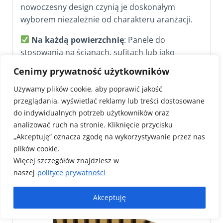
nowoczesny design czynią je doskonałym
wyborem niezależnie od charakteru aranżacji.
Na każdą powierzchnię
: Panele do
stosowania na ścianach, sufitach lub jako
przepierzenia.
Cenimy prywatność użytkowników
Do dowolnego pomieszczenia
: Odnajdują
Używamy plików cookie, aby poprawić jakość
się w salonach, sypialniach, przedpokojach i
przeglądania, wyświetlać reklamy lub treści dostosowane
gabinetach.
do indywidualnych potrzeb użytkowników oraz
O zróżnicowanym przeznaczeniu
: Pasują
analizować ruch na stronie. Kliknięcie przycisku
do przestrzeni mieszkalnych, biurowych oraz
„Akceptuję” oznacza zgodę na wykorzystywanie przez nas
komercyjnych.
plików cookie.
Więcej szczegółów znajdziesz w
naszej
polityce prywatności
Akceptuję