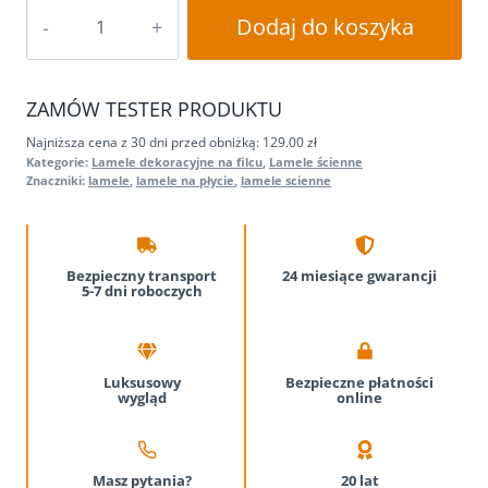
ilość
Dodaj do koszyka
Lamele
ścienne
na
ZAMÓW TESTER PRODUKTU
filcu
275x45cm
Najniższa cena z 30 dni przed obniżką: 129.00 zł
Kategorie:
Lamele dekoracyjne na filcu
,
Lamele ścienne
panele
Znaczniki:
lamele
,
lamele na płycie
,
lamele scienne
na
filcu
ZŁOTE
Bezpieczny transport
24 miesiące
gwarancji
5-7 dni roboczych
Luksusowy
Bezpieczne płatności
wygląd
online
Masz pytania?
20 lat