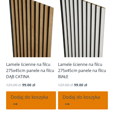
Lamele ścienne na filcu
Lamele ścienne na filcu
275x45cm panele na filcu
275x45cm panele na filcu
DĄB CATINA
BIAŁE
Pierwotna
Aktualna
Pierwotna
Aktualna
129.00
zł
99.00
zł
129.00
zł
99.00
zł
cena
cena
cena
cena
wynosiła:
wynosi:
wynosiła:
wynosi:
Dodaj do koszyka
Dodaj do koszyka
129.00 zł.
99.00 zł.
129.00 zł.
99.00 zł.