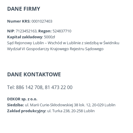
DANE FIRMY
Numer KRS:
0001027403
NIP
: 7123452163,
Regon:
524837710
Kapitał zakładowy
: 5000zł
Sąd Rejonowy Lublin – Wschód w Lublinie z siedzibą w Świdniku
Wydział VI Gospodarczy Krajowego Rejestru Sądowego
DANE KONTAKTOWE
Tel: 886 142 708, 81 473 22 00
DEKOR sp. z o.o.
Siedziba:
ul. Marii Curie-Skłodowskiej 38 lok. 12, 20-029 Lublin
Zakład produkcyjny:
ul. Turka 238, 20-258 Lublin